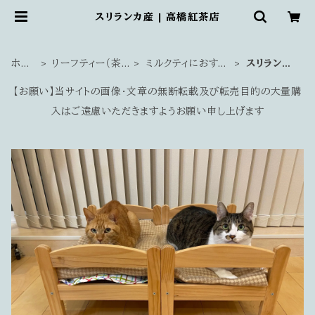
スリランカ産 | 高橋紅茶店
ホー
リーフティー（茶
ミルクティにおすす
スリランカ
ム
葉）
め
産
【お願い】当サイトの画像・文章の無断転載及び転売目的の大量購
入はご遠慮いただきますようお願い申し上げます