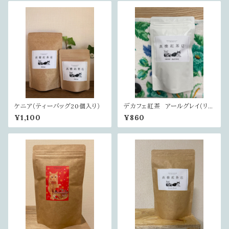
ケニア（ティーバッグ20個入り）
デカフェ紅茶 アールグレイ（リー
フ）
¥1,100
¥860