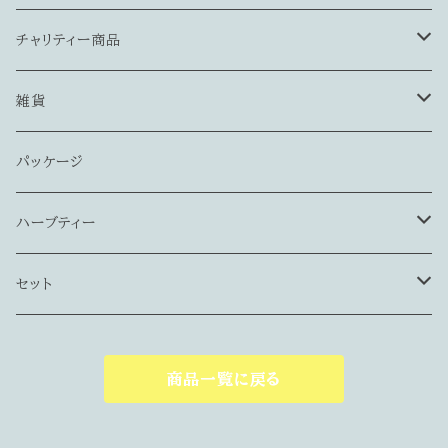
ブレンド
スリランカ産
ストレート・ミルク両方OK
ネパール産
その他フレーバードティー
スパイスティー
リーフティー
角缶（プティ缶）
チャリティー商品
中国産
中国産
スリランカ産
和紅茶
丸筒缶
ネコリパブリック様
雑貨
ケニア産
フレーバードティー
中国産
浦和キャッツ様
ティーコージー
パッケージ
国産（和紅茶）
ケニア産
包み型
トートバッグ
ハーブティー
デカフェ紅茶
フレーバードティー
かぶせ型
ポストカード
ハーブ＆スパイス
セット
和紅茶
フィルターインボトル
フィルターインボトル
商品一覧に戻る
エコバッグ