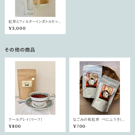
紅茶とフィルターインボトルセット
（一部紅茶はプラス料金がござ
¥3,000
います）
その他の商品
アールグレイ（リーフ）
なごみの和紅茶 べにふうき（リ
ーフ）
¥800
¥700