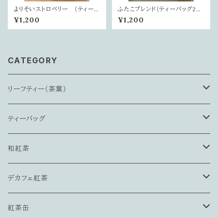
よりそいストロベリー （ティーバ
ふたこブレンド（ティーバッグ20
ッグ20個入り）
個入）
¥1,200
¥1,200
CATEGORY
リーフティー（茶葉）
ミルクティにおすすめ
ティーバッグ
インド産
ストレートティーにおすすめ
ブラックティー
和紅茶
ネパール産
インド産
ストレート向き
ストレート・ミルクティー両方おすすめ
フレーバードティー
静岡川根・益井園
デカフェ紅茶
スリランカ産
ネパール産
ミルクティー向き
インド産
フルーツ系
単一茶園
ハーブ＆紅茶
静岡・本山茶
ティーバッグ
紅茶缶