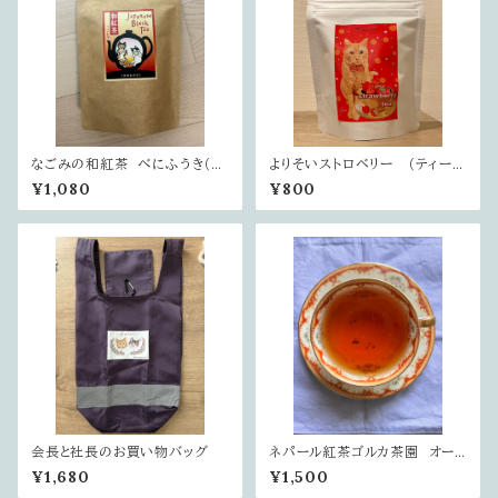
なごみの和紅茶 べにふうき（2
よりそいストロベリー （ティーバ
0ティーバッグ）
ッグ10個入り）
¥1,080
¥800
会長と社長のお買い物バッグ
ネパール紅茶ゴルカ茶園 オータ
ムナル（リーフ）
¥1,680
¥1,500