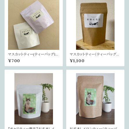
マスカットティー(ティーバッグ10
マスカットティー（ティーバッグ2
個入）
0個入）
¥700
¥1,100
【チャリティー商品】おすましメロ
おすましメロンティー（ティーバッ