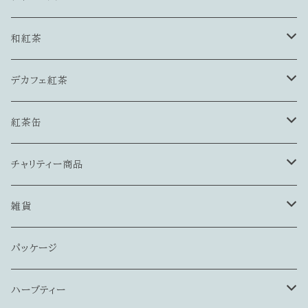
インド産
ストレートティーにおすすめ
ブラックティー
和紅茶
ネパール産
インド産
ストレート向き
ストレート・ミルクティー両方おすすめ
フレーバードティー
静岡川根・益井園
デカフェ紅茶
スリランカ産
ネパール産
ミルクティー向き
インド産
フルーツ系
単一茶園
ハーブ＆紅茶
静岡・本山茶
ティーバッグ
紅茶缶
ブレンド
スリランカ産
ストレート・ミルク両方OK
ネパール産
その他フレーバードティー
スパイスティー
リーフティー
角缶（プティ缶）
チャリティー商品
中国産
中国産
スリランカ産
和紅茶
丸筒缶
ネコリパブリック様
雑貨
ケニア産
フレーバードティー
中国産
浦和キャッツ様
ティーコージー
パッケージ
国産（和紅茶）
ケニア産
包み型
トートバッグ
ハーブティー