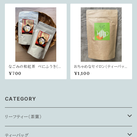
なごみの和紅茶 べにふうき（リ
おちゃめなセイロン（ティーバッグ
ーフ）
20個入り）
¥700
¥1,100
CATEGORY
リーフティー（茶葉）
ミルクティにおすすめ
ティーバッグ